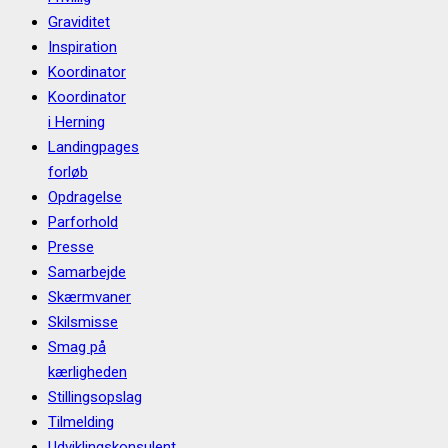
Graviditet
Inspiration
Koordinator
Koordinator
i Herning
Landingpages
forløb
Opdragelse
Parforhold
Presse
Samarbejde
Skærmvaner
Skilsmisse
Smag på
kærligheden
Stillingsopslag
Tilmelding
Udviklingskonsulent