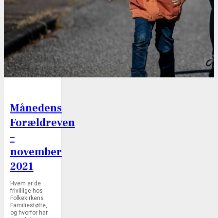
Månedens
Forældreven
–
november
2021
Hvem er de
frivillige hos
Folkekirkens
Familiestøtte,
og hvorfor har