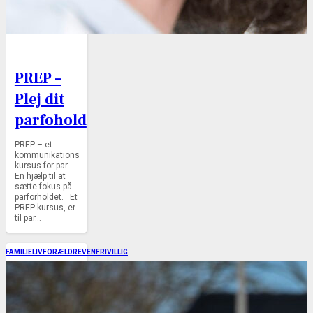
PREP –
Plej dit
parfohold
PREP – et
kommunikations
kursus for par.
En hjælp til at
sætte fokus på
parforholdet. Et
PREP-kursus, er
til par…
FAMILIELIV
FORÆLDREVEN
FRIVILLIG