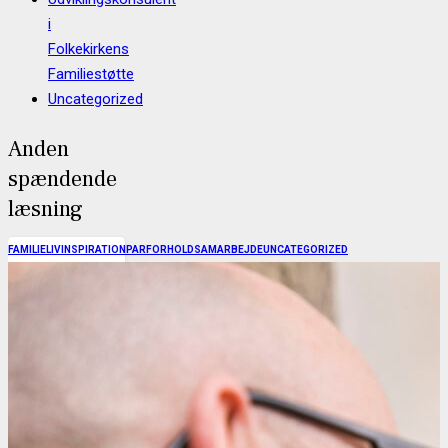
i
Folkekirkens
Familiestøtte
Uncategorized
Anden
spændende
læsning
FAMILIELIV
INSPIRATION
PARFORHOLD
SAMARBEJDE
UNCATEGORIZED