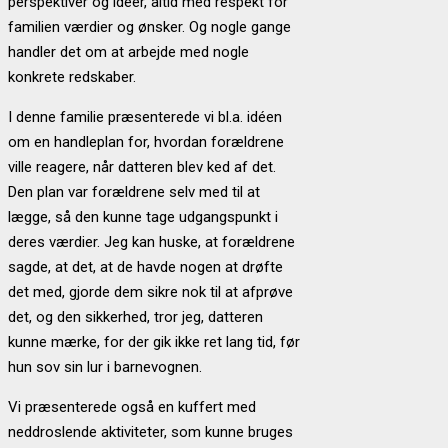
perspektiver og ideer, altid med respekt for
familien værdier og ønsker. Og nogle gange
handler det om at arbejde med nogle
konkrete redskaber.
I denne familie præsenterede vi bl.a. idéen
om en handleplan for, hvordan forældrene
ville reagere, når datteren blev ked af det.
Den plan var forældrene selv med til at
lægge, så den kunne tage udgangspunkt i
deres værdier. Jeg kan huske, at forældrene
sagde, at det, at de havde nogen at drøfte
det med, gjorde dem sikre nok til at afprøve
det, og den sikkerhed, tror jeg, datteren
kunne mærke, for der gik ikke ret lang tid, før
hun sov sin lur i barnevognen.
Vi præsenterede også en kuffert med
neddroslende aktiviteter, som kunne bruges