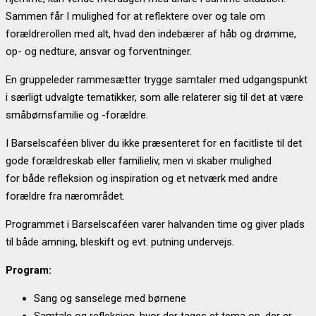
Sammen får I mulighed for at reflektere over og tale om
forældrerollen med alt, hvad den indebærer af håb og drømme,
op- og nedture, ansvar og forventninger.
En gruppeleder rammesætter trygge samtaler med udgangspunkt
i særligt udvalgte tematikker, som alle
relaterer sig til det at være
småbørnsfamilie og -forældre.
I Barselscaféen bliver du ikke præsenteret for en facitliste til det
gode forældreskab eller familieliv, men vi skaber mulighed
for
både refleksion og inspiration og et
netværk med andre
forældre fra nærområdet.
Programmet i Barselscaféen varer halvanden time og giver plads
til både amning, bleskift og evt. putning undervejs.
Program:
Sang og sanselege med børnene
Samtale og refleksion, hvor der tages et tema op, der er