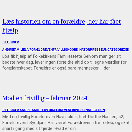
Læs historien om en forældre, der har fået
hjælp
DET SIGER
ANDRE
FAMILIELIV
FORÆLDREVEN
FRIVILLIG
KOORDINATOR
PRESSE
UNCATEGORIZED
Loa fik hjælp af Folkekirkens Familiestøtte Selvom man gør sit
bedste hver dag, lever ingen forældre altid op til egne værdier for
forældreskabet. Forældre er også bare mennesker – der…
Mød en frivillig – februar 2024
DET SIGER ANDRE
FAMILIELIV
FORÆLDREVEN
FRIVILLIG
INSPIRATION
Mød en frivillig Forældreven Navn, alder, titel: Dorthe Hansen, 52,
Forældreven i Syddjurs. Har været Forældreven i tre forløb, og skal
snart i gang med sit fjerde. Hvad er din…