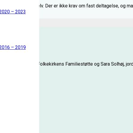
ver mening for en selv. Der er ikke krav om fast deltagelse, og m
 2020 – 2023
 2016 – 2019
ere, koordinator i Folkekirkens Familiestøtte og Sara Solhøj, jo