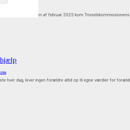
NATOR
rs trivsel I slutningen af februar 2025 kom Trivselskommissionens r
 hjælp
IZED
te hver dag, lever ingen forældre altid op til egne værdier for foræ