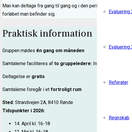
Man kan deltage fra gang til gang og i den periode, hvor det gi
Evaluering
forløbet man befinder sig.
Praktisk information
Evaluering
Gruppen mødes
én gang om måneden
Samtalerne faciliteres af
to gruppeledere:
Ingeborg Simoni Le
Deltagelse er
gratis
Referater
Samtalerne foregår i et
fortroligt rum
Sted:
Strandvejen 2A, 8410 Rønde
Tidspunkter i 2026:
Regnskab
14. April
kl. 16-18
12. Maj
kl. 16-18