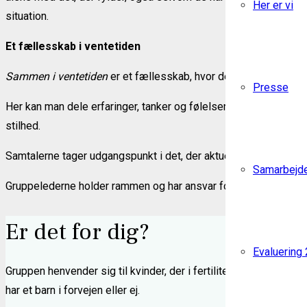
Her er vi
situation.
Et fællesskab i ventetiden
Sammen i ventetiden
er et fællesskab, hvor der er plads til for
Presse
Her kan man dele erfaringer, tanker og følelser – eller blot vær
stilhed.
Samtalerne tager udgangspunkt i det, der aktuelt fylder hos de
Samarbejd
Gruppelederne holder rammen og har ansvar for, at samtalen foreg
Er det for dig?
Evaluering
Gruppen henvender sig til kvinder, der i fertilitetsforløb – båd
har et barn i forvejen eller ej.