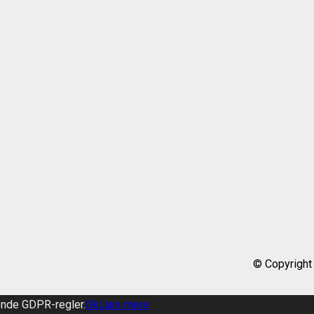
© Copyright
ende GDPR-regler.
Ok
Læs mere