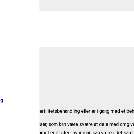
n
øb
ng
nter på at skulle i fertilitetsbehandling eller er i gang med et be
– og af tanker og følelser, som kan være svære at dele med omgiv
ing sig. Samtalerummet er et sted, hvor man kan være i det sam