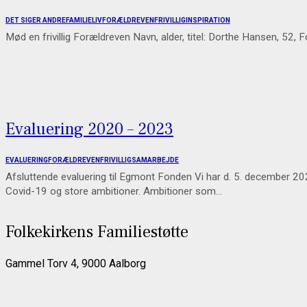
DET SIGER ANDRE
FAMILIELIV
FORÆLDREVEN
FRIVILLIG
INSPIRATION
Mød en frivillig Forældreven Navn, alder, titel: Dorthe Hansen, 52, 
Evaluering 2020 – 2023
EVALUERING
FORÆLDREVEN
FRIVILLIG
SAMARBEJDE
Afsluttende evaluering til Egmont Fonden Vi har d. 5. december 
Covid-19 og store ambitioner. Ambitioner som…
Folkekirkens Familiestøtte
Gammel Torv 4, 9000 Aalborg