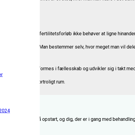
skellighed, og hvor fertilitetsforløb ikke behøver at ligne hinande
e til stede og lytte. Man bestemmer selv, hvor meget man vil dele
ltagerne. Indholdet formes i fællesskab og udvikler sig i takt m
er
år i et trygt og fortroligt rum.
 2024
e til dig, der venter på opstart, og dig, der er i gang med behandl