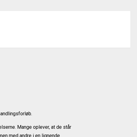
handlingsforløb.
elserne. Mange oplever, at de står
men med andre i en lignende