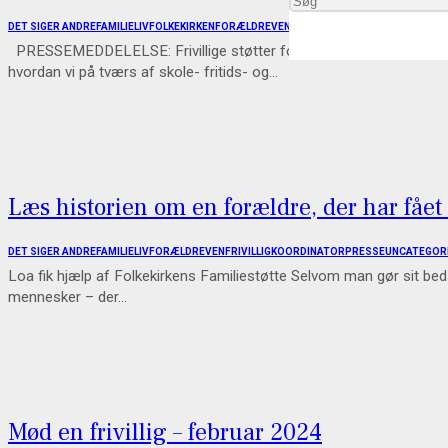
DET SIGER ANDRE
FAMILIELIV
FOLKEKIRKEN
FORÆLDREVEN
FRIVILLIG
INSPIRATION
KOORDI
PRESSEMEDDELELSE: Frivillige støtter forældre i at styrke familie
hvordan vi på tværs af skole- fritids- og…
Læs historien om en forældre, der har fået
DET SIGER ANDRE
FAMILIELIV
FORÆLDREVEN
FRIVILLIG
KOORDINATOR
PRESSE
UNCATEGOR
Loa fik hjælp af Folkekirkens Familiestøtte Selvom man gør sit beds
mennesker – der…
Mød en frivillig – februar 2024