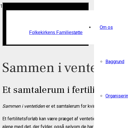
Om os
Folkekirkens Familiestøtte
Sammen i ventetide
Baggrund
Et samtalerum i fertilitetsforl
Organiseri
Sammen i ventetiden
er et samtalerum for kvinder, der enten ve
Et fertilitetsforløb kan være præget af ventetid, håb og tvivl 
alene med det, der fylder, også selvom de har mennesker omkr