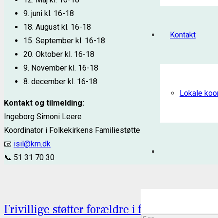
9. juni
kl. 16-18
18. August
kl. 16-18
Kontakt
15. September
kl. 16-18
20. Oktober
kl. 16-18
9. November
kl. 16-18
8. december
kl. 16-18
Lokale koo
Kontakt og tilmelding:
Ingeborg Simoni Leere
Koordinator i Folkekirkens Familiestøtte
📧
isil@km.dk
📞 51 31 70 30
Frivillige støtter forældre i familiens trivse