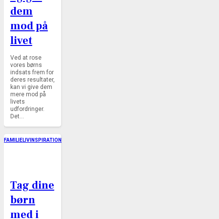
dem
mod på
livet
Ved at rose
vores børns
indsats frem for
deres resultater,
kan vi give dem
mere mod på
livets
udfordringer.
Det…
FAMILIELIV
INSPIRATION
Tag dine
børn
med i