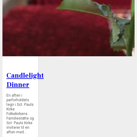
Candlelight
Dinner
En aften i
parforholdets
tegn i Sct. Pauls
Kirke
Folkekirkens
Familiestøtte og
Sct. Pauls Kirke
inviterer til en
aften med…