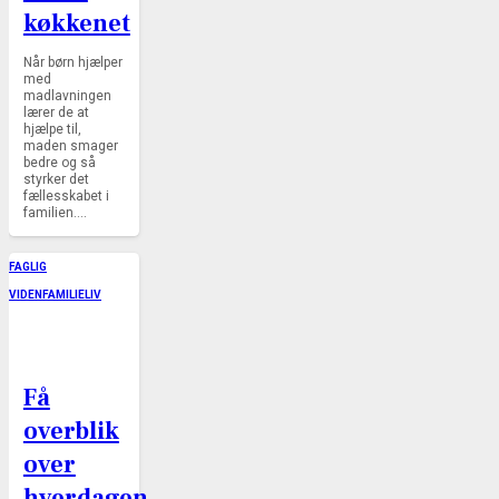
køkkenet
Når børn hjælper
med
madlavningen
lærer de at
hjælpe til,
maden smager
bedre og så
styrker det
fællesskabet i
familien.…
FAGLIG
VIDEN
FAMILIELIV
Få
overblik
over
hverdagen