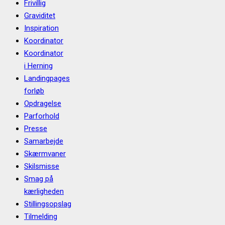
Frivillig
Graviditet
Inspiration
Koordinator
Koordinator
i Herning
Landingpages
forløb
Opdragelse
Parforhold
Presse
Samarbejde
Skærmvaner
Skilsmisse
Smag på
kærligheden
Stillingsopslag
Tilmelding