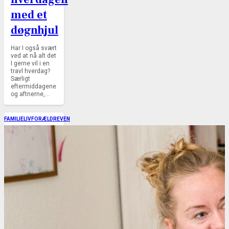
med et
døgnhjul
Har I også svært
ved at nå alt det
I gerne vil i en
travl hverdag?
Særligt
eftermiddagene
og aftnerne,…
FAMILIELIV
FORÆLDREVEN