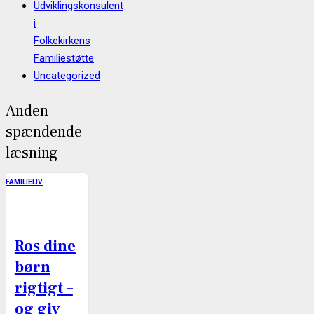
Udviklingskonsulent
i
Folkekirkens
Familiestøtte
Uncategorized
Anden
spændende
læsning
FAMILIELIV
Ros dine
børn
rigtigt –
og giv