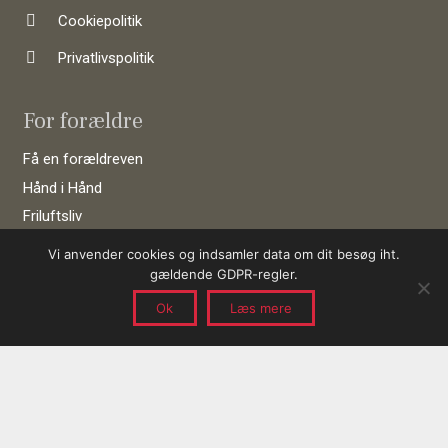
Cookiepolitik
Privatlivspolitik
For forældre
Få en forældreven
Hånd i Hånd
Friluftsliv
Tvillingeven
Vi anvender cookies og indsamler data om dit besøg iht.
Barselscafé
gældende GDPR-regler.
Par-tjek
Ok
Læs mere
Bliv frivillig
Bliv forældreven
Bliv frivillig i Hånd i Hånd
Bliv frivillig i Friluftsliv