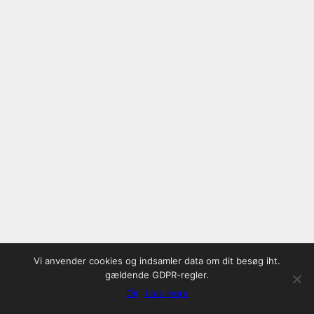
Vi anvender cookies og indsamler data om dit besøg iht.
gældende GDPR-regler.
Ok
Læs mere