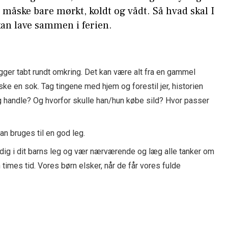
t måske bare mørkt, koldt og vådt. Så hvad skal I
 kan lave sammen i ferien.
ligger tabt rundt omkring. Det kan være alt fra en gammel
ke en sok. Tag tingene med hjem og forestil jer, historien
g handle? Og hvorfor skulle han/hun købe sild? Hvor passer
n bruges til en god leg.
e dig i dit barns leg og vær nærværende og læg alle tanker om
 times tid. Vores børn elsker, når de får vores fulde