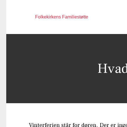
Folkekirkens Familiestøtte
Hvad 
Vinterferien står for døren. Der er inge