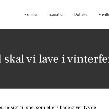
Familie
Inspiration
Det sker
Frivill
skal vi lave i vinterf
n udsigt til sne, som ellers både giver lys og